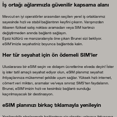
İş ortağı ağlarımızla güvenilir kapsama alanı
Mevcut en iyi operatörler arasından seçilen yerel iş ortaklarımız
sayesinde hızlı ve stabil bağlantının keyfini çıkarın. Varışınızdan
itibaren fiziksel satış noktası aramadan veya SIM kartınızı
değiştirmeden anında bağlantı sağlayın.
Eşsiz kültürü ve manzaralarıyla öne çıkan Brunei sizi bekliyor.
eSIM’imizle seyahatiniz boyunca bağlantıda kalın.
Her tür seyahat için ön ödemeli SIM'ler
Uluslararası bir eSIM seçin ve dolaşım ücretlerine elveda deyin! İster
iş ister tatil amaçlı seyahat ediyor olun, eSIM planımız seyahat
ihtiyaçlarınıza mükemmel şekilde uyum sağlar. Yüksek hızlı internet,
cömert veri miktarı, aramalar ve/veya sınırsız SMS'ten faydalanın.
Brunei, eSIM'imizin hızlı ve kesintisiz bağlantı sunduğu
kaçırılmayacak bir destinasyon.
eSIM planınızı birkaç tıklamayla yenileyin
Yenilenebilir planlarımızla bağlantınızı siz yönetin: yalnızca ihtiyacınız