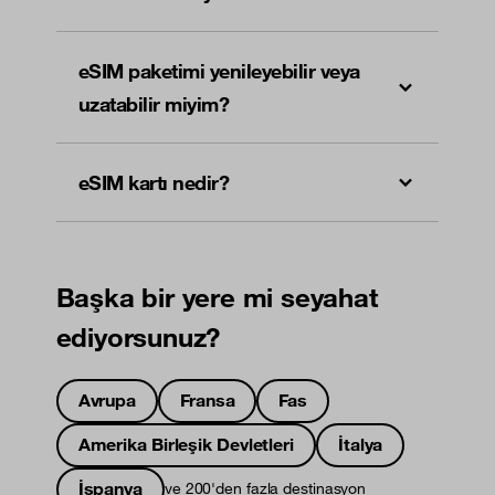
eSIM paketimi yenileyebilir veya
uzatabilir miyim?
eSIM kartı nedir?
Başka bir yere mi seyahat
ediyorsunuz?
Avrupa
Fransa
Fas
Amerika Birleşik Devletleri
İtalya
İspanya
ve 200'den fazla destinasyon