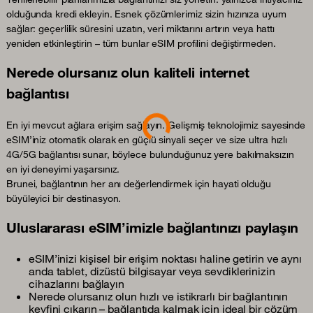
olduğunda kredi ekleyin. Esnek çözümlerimiz sizin hızınıza uyum
sağlar: geçerlilik süresini uzatın, veri miktarını artırın veya hattı
yeniden etkinleştirin – tüm bunlar eSIM profilini değiştirmeden.
Nerede olursanız olun kaliteli internet
bağlantısı
Loading...
En iyi mevcut ağlara erişim sağlayın. Gelişmiş teknolojimiz sayesinde
eSIM’iniz otomatik olarak en güçlü sinyali seçer ve size ultra hızlı
4G/5G bağlantısı sunar, böylece bulunduğunuz yere bakılmaksızın
en iyi deneyimi yaşarsınız.
Brunei, bağlantının her anı değerlendirmek için hayati olduğu
büyüleyici bir destinasyon.
Uluslararası eSIM’imizle bağlantınızı paylaşın
eSIM’inizi kişisel bir erişim noktası haline getirin ve aynı
anda tablet, dizüstü bilgisayar veya sevdiklerinizin
cihazlarını bağlayın
Nerede olursanız olun hızlı ve istikrarlı bir bağlantının
keyfini çıkarın – bağlantıda kalmak için ideal bir çözüm