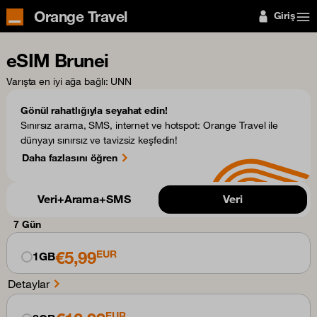
Orange Travel
Giriş
eSIM Brunei
Varışta en iyi ağa bağlı
: UNN
Gönül rahatlığıyla seyahat edin!
Sınırsız arama, SMS, internet ve hotspot: Orange Travel ile
dünyayı sınırsız ve tavizsiz keşfedin!
Daha fazlasını öğren
Veri+Arama+SMS
Veri
7 Gün
€5,99
EUR
1GB
Detaylar
EUR