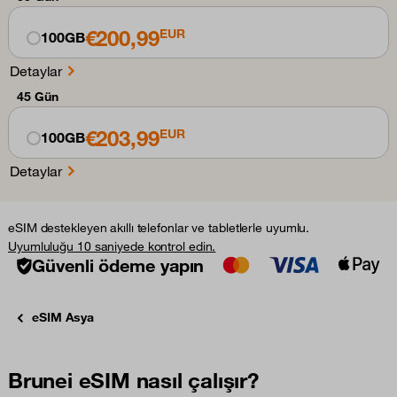
€200,99
EUR
100GB
Detaylar
45 Gün
€203,99
EUR
100GB
Detaylar
eSIM destekleyen akıllı telefonlar ve tabletlerle uyumlu.
Uyumluluğu 10 saniyede kontrol edin.
Güvenli ödeme yapın
eSIM Asya
Brunei eSIM nasıl çalışır?