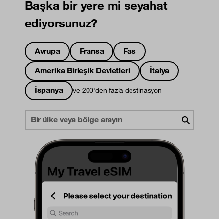
Başka bir yere mi seyahat
ediyorsunuz?
Avrupa
Fransa
Fas
Amerika Birleşik Devletleri
İtalya
İspanya
ve 200'den fazla destinasyon