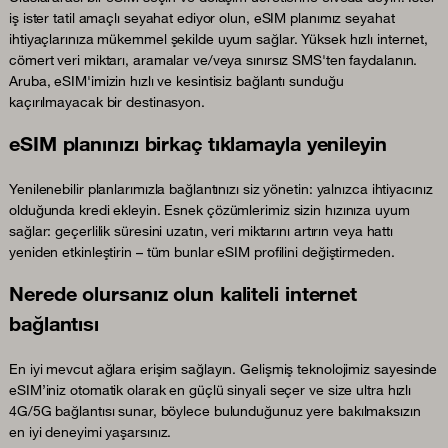
iş ister tatil amaçlı seyahat ediyor olun, eSIM planımız seyahat
ihtiyaçlarınıza mükemmel şekilde uyum sağlar. Yüksek hızlı internet,
cömert veri miktarı, aramalar ve/veya sınırsız SMS'ten faydalanın.
Aruba, eSIM'imizin hızlı ve kesintisiz bağlantı sunduğu
kaçırılmayacak bir destinasyon.
eSIM planınızı birkaç tıklamayla yenileyin
Yenilenebilir planlarımızla bağlantınızı siz yönetin: yalnızca ihtiyacınız
olduğunda kredi ekleyin. Esnek çözümlerimiz sizin hızınıza uyum
sağlar: geçerlilik süresini uzatın, veri miktarını artırın veya hattı
yeniden etkinleştirin – tüm bunlar eSIM profilini değiştirmeden.
Nerede olursanız olun kaliteli internet
bağlantısı
En iyi mevcut ağlara erişim sağlayın. Gelişmiş teknolojimiz sayesinde
eSIM’iniz otomatik olarak en güçlü sinyali seçer ve size ultra hızlı
4G/5G bağlantısı sunar, böylece bulunduğunuz yere bakılmaksızın
en iyi deneyimi yaşarsınız.