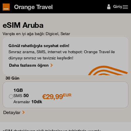
Orange Travel
Giriş
eSIM Aruba
Varışta en iyi ağa bağlı
: Digicel, Setar
Gönül rahatlığıyla seyahat edin!
Sınırsız arama, SMS, internet ve hotspot: Orange Travel ile
dünyayı sınırsız ve tavizsiz keşfedin!
Daha fazlasını öğren
30 Gün
1GB
€29,99
50
EUR
SMS
10dk
Aramalar
Detaylar
eSIM destekleyen akıllı telefonlar ve tabletlerle uyumlu.