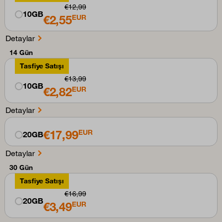
€12,99
10GB
€2,55
EUR
Detaylar
14 Gün
Tasfiye Satışı
€13,99
10GB
€2,82
EUR
Detaylar
€17,99
EUR
20GB
Detaylar
30 Gün
Tasfiye Satışı
€16,99
20GB
€3,49
EUR