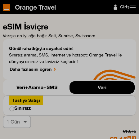
Orange Travel
Giriş
eSIM İsviçre
Varışta en iyi ağa bağlı
: Salt, Sunrise, Swisscom
Gönül rahatlığıyla seyahat edin!
Sınırsız arama, SMS, internet ve hotspot: Orange Travel ile
dünyayı sınırsız ve tavizsiz keşfedin!
Daha fazlasını öğren
Veri+Arama+SMS
Veri
Tasfiye Satışı
Sınırsız
1 Gün
€10,75
EUR