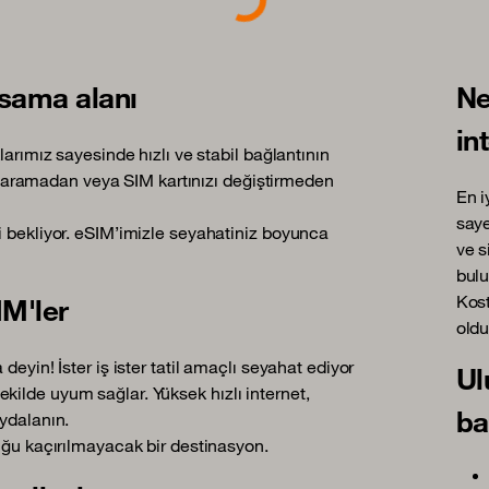
psama alanı
Ne
in
larımız sayesinde hızlı ve stabil bağlantının
ası aramadan veya SIM kartınızı değiştirmeden
En i
saye
i bekliyor. eSIM’imizle seyahatiniz boyunca
ve s
bulu
Kost
IM'ler
oldu
deyin! İster iş ister tatil amaçlı seyahat ediyor
Ul
ilde uyum sağlar. Yüksek hızlı internet,
ba
aydalanın.
duğu kaçırılmayacak bir destinasyon.