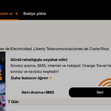
atın al
Bakiye yükle
cense de Electricidad, Liberty Telecomunicaciones de Costa Rica
Gönül rahatlığıyla seyahat edin!
Sınırsız arama, SMS, internet ve hotspot: Orange Travel il
sınırsız ve tavizsiz keşfedin!
Daha fazlasını öğren
Veri+Arama+SMS
Veri
7 Gün