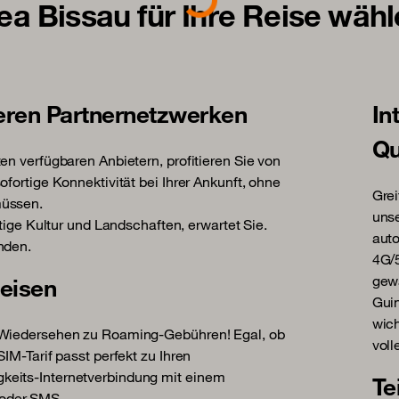
a Bissau für Ihre Reise wäh
eren Partnernetzwerken
In
Qu
en verfügbaren Anbietern, profitieren Sie von
fortige Konnektivität bei Ihrer Ankunft, ohne
Grei
müssen.
unse
tige Kultur und Landschaften, erwartet Sie.
auto
nden.
4G/5
gewä
Reisen
Guin
wich
f Wiedersehen zu Roaming-Gebühren! Egal, ob
voll
IM-Tarif passt perfekt zu Ihren
keits-Internetverbindung mit einem
Te
/oder SMS.