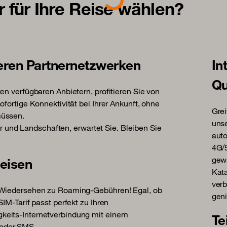
für Ihre Reise wählen?
eren Partnernetzwerken
In
Qu
en verfügbaren Anbietern, profitieren Sie von
fortige Konnektivität bei Ihrer Ankunft, ohne
Grei
müssen.
unse
tur und Landschaften, erwartet Sie. Bleiben Sie
auto
4G/5
gewä
Reisen
Kata
verb
f Wiedersehen zu Roaming-Gebühren! Egal, ob
gen
IM-Tarif passt perfekt zu Ihren
keits-Internetverbindung mit einem
Te
/oder SMS.