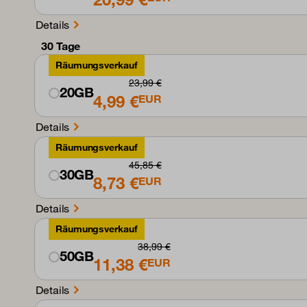
Details
30 Tage
Räumungsverkauf
23,99 €
20GB
4,99 €
EUR
Details
Räumungsverkauf
45,85 €
30GB
8,73 €
EUR
Details
Räumungsverkauf
38,99 €
50GB
11,38 €
EUR
Details