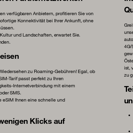
Qu
en verfügbaren Anbietern, profitieren Sie von
fortige Konnektivität bei Ihrer Ankunft, ohne
Grei
müssen.
unse
e Kultur und Landschaften, erwartet Sie.
auto
nden.
4G/5
gewä
Reisen
Öste
ist,
f Wiedersehen zu Roaming-Gebühren! Egal, ob
zu g
IM-Tarif passt perfekt zu Ihren
keits-Internetverbindung mit einem
Te
/oder SMS.
un
re eSIM Ihnen eine schnelle und
 wenigen Klicks auf