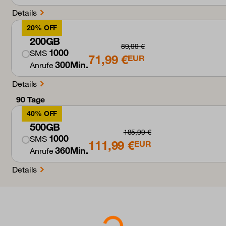
Details
20% OFF
200GB
89,99 €
1000
SMS
71,99 €
EUR
300Min.
Anrufe
Details
90 Tage
40% OFF
500GB
185,99 €
1000
SMS
111,99 €
EUR
360Min.
Anrufe
Details
Loading...