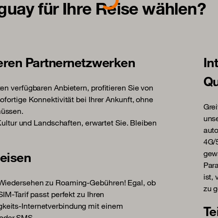
uay für Ihre Reise wählen?
eren Partnernetzwerken
In
Qu
en verfügbaren Anbietern, profitieren Sie von
fortige Konnektivität bei Ihrer Ankunft, ohne
Grei
müssen.
unse
 Kultur und Landschaften, erwartet Sie. Bleiben
auto
4G/5
gewä
Reisen
Para
ist,
f Wiedersehen zu Roaming-Gebühren! Egal, ob
zu g
IM-Tarif passt perfekt zu Ihren
keits-Internetverbindung mit einem
Te
/oder SMS.