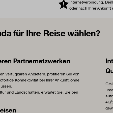
Internetverbindung. Denk
oder nach Ihrer Ankunft
a für Ihre Reise wählen?
eren Partnernetzwerken
In
Qu
en verfügbaren Anbietern, profitieren Sie von
fortige Konnektivität bei Ihrer Ankunft, ohne
Grei
müssen.
unse
ultur und Landschaften, erwartet Sie. Bleiben
auto
4G/5
gewä
Reisen