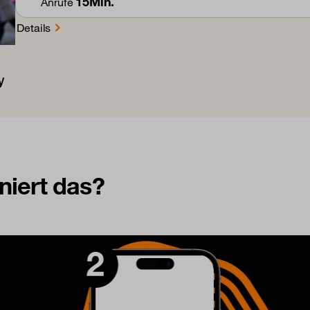
15Min.
Anrufe
Details
niert das?