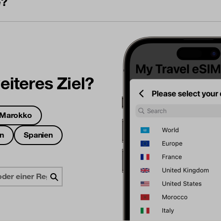
e?
weiteres Ziel?
Marokko
en
Spanien