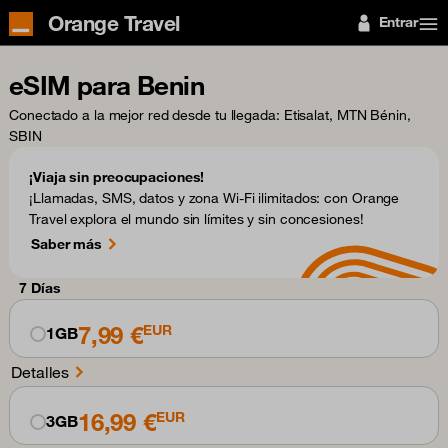
Orange Travel
Entrar
eSIM para Benin
Conectado a la mejor red desde tu llegada
: Etisalat, MTN Bénin,
SBIN
¡Viaja sin preocupaciones!
¡Llamadas, SMS, datos y zona Wi-Fi ilimitados: con Orange
Travel explora el mundo sin límites y sin concesiones!
Saber más
7 Días
7,99 €
EUR
1GB
Detalles
16,99 €
EUR
3GB