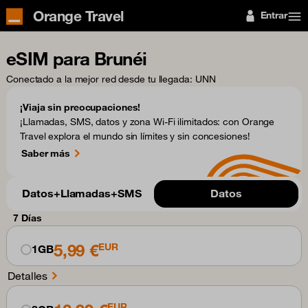
Orange Travel
Entrar
eSIM para Brunéi
Conectado a la mejor red desde tu llegada
: UNN
¡Viaja sin preocupaciones!
¡Llamadas, SMS, datos y zona Wi-Fi ilimitados: con Orange
Travel explora el mundo sin límites y sin concesiones!
Saber más
Datos+Llamadas+SMS
Datos
7 Días
5,99 €
EUR
1GB
Detalles
EUR