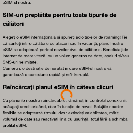
eSIM-ul nostru.
SIM-uri preplătite pentru toate tipurile de
călătorii
Alegeți o eSIM internațională și spuneți adio taxelor de roaming! Fie
că sunteți într-o călătorie de afaceri sau în vacanță, planul nostru
eSIM se adaptează perfect nevoilor dvs. de călătorie. Beneficiați de
internet de mare viteză, cu un volum generos de date, apeluri și/sau
SMS-uri nelimitate.
Camerun, o destinație de neratat în care eSIM-ul nostru vă
garantează o conexiune rapidă și neîntreruptă.
Loading...
Reîncărcați planul eSIM în câteva clicuri
Cu planurile noastre reîncărcabile, rămâneți în controlul conexiunii:
adăugați credit oricând, doar în funcție de nevoi. Soluțiile noastre
flexibile se adaptează ritmului dvs.: extindeți valabilitatea, măriți
volumul de date sau reactivați linia cu ușurință, totul fără a schimba
profilul eSIM.