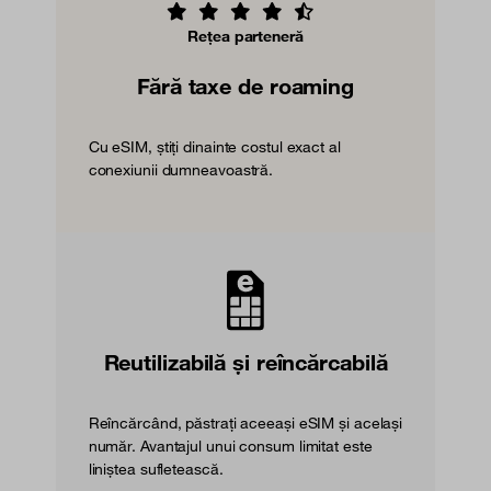
Rețea parteneră
Fără taxe de roaming
Cu eSIM, știți dinainte costul exact al
conexiunii dumneavoastră.
Reutilizabilă și reîncărcabilă
Reîncărcând, păstrați aceeași eSIM și același
număr. Avantajul unui consum limitat este
liniștea sufletească.