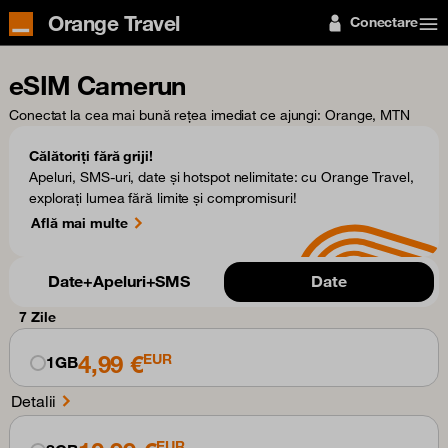
Orange Travel
Conectare
eSIM Camerun
Conectat la cea mai bună rețea imediat ce ajungi
: Orange, MTN
Călătoriți fără griji!
Apeluri, SMS-uri, date și hotspot nelimitate: cu Orange Travel,
explorați lumea fără limite și compromisuri!
Află mai multe
Date+Apeluri+SMS
Date
7 Zile
4,99 €
EUR
1GB
Detalii
EUR