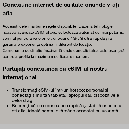
Conexiune internet de calitate oriunde v-ați
afla
Accesați cele mai bune rețele disponibile. Datorită tehnologiei
noastre avansate eSIM-ul dvs. selectează automat cel mai puternic
semnal pentru a vă oferi o conexiune 4G/5G ultra-rapidă și a
garanta o experiență optimă, indiferent de locație.
Camerun, o destinație fascinantă unde conectivitatea este esențială
pentru a profita la maximum de fiecare moment.
Partajați conexiunea cu eSIM-ul nostru
internațional
Transformați eSIM-ul într-un hotspot personal și
conectați simultan tableta, laptopul sau dispozitivele
celor dragi
Bucurați-vă de o conexiune rapidă și stabilă oriunde v-
ați afla, ideală pentru a rămâne conectat cu ușurință