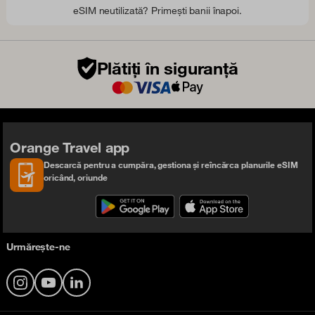
eSIM neutilizată? Primești banii înapoi.
Plătiți în siguranță
Orange Travel app
Descarcă pentru a cumpăra, gestiona și reîncărca planurile eSIM
oricând, oriunde
Urmărește-ne
Instagram
YouTube
LinkedIn