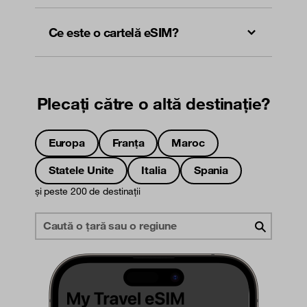
Ce este o cartelă eSIM?
Plecați către o altă destinație?
Europa
Franța
Maroc
Statele Unite
Italia
Spania
și peste 200 de destinații