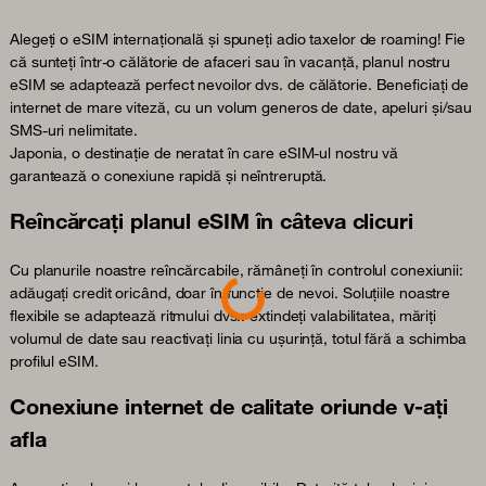
Alegeți o eSIM internațională și spuneți adio taxelor de roaming! Fie
că sunteți într-o călătorie de afaceri sau în vacanță, planul nostru
eSIM se adaptează perfect nevoilor dvs. de călătorie. Beneficiați de
internet de mare viteză, cu un volum generos de date, apeluri și/sau
SMS-uri nelimitate.
Japonia, o destinație de neratat în care eSIM-ul nostru vă
garantează o conexiune rapidă și neîntreruptă.
Reîncărcați planul eSIM în câteva clicuri
Cu planurile noastre reîncărcabile, rămâneți în controlul conexiunii:
adăugați credit oricând, doar în funcție de nevoi. Soluțiile noastre
Loading...
flexibile se adaptează ritmului dvs.: extindeți valabilitatea, măriți
volumul de date sau reactivați linia cu ușurință, totul fără a schimba
profilul eSIM.
Conexiune internet de calitate oriunde v-ați
afla