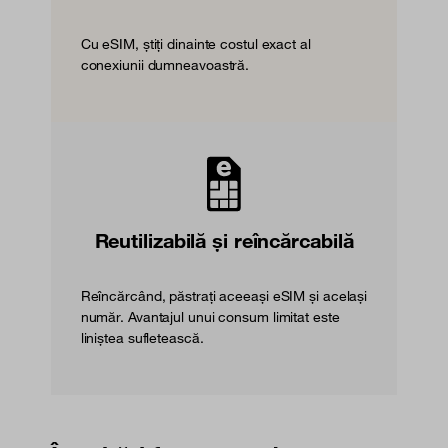
Cu eSIM, știți dinainte costul exact al
conexiunii dumneavoastră.
Reutilizabilă și reîncărcabilă
Reîncărcând, păstrați aceeași eSIM și același
număr. Avantajul unui consum limitat este
liniștea sufletească.