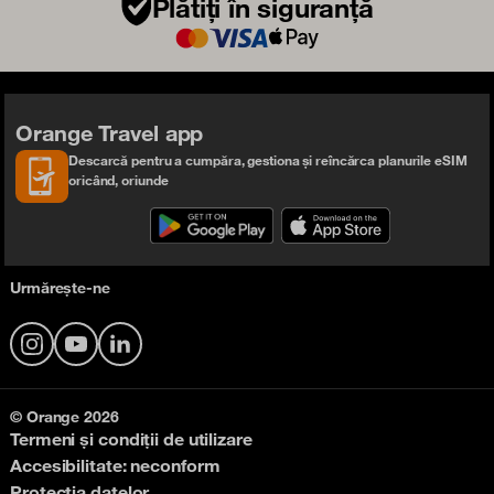
Plătiți în siguranță
Orange Travel app
Descarcă pentru a cumpăra, gestiona și reîncărca planurile eSIM
oricând, oriunde
Urmărește-ne
Instagram
YouTube
LinkedIn
© Orange 2026
Termeni și condiții de utilizare
Accesibilitate: neconform
Protecția datelor