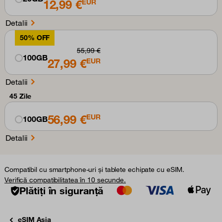
12,99 €
EUR
Detalii
50% OFF
55,99 €
100GB
27,99 €
EUR
Detalii
45 Zile
56,99 €
EUR
100GB
Detalii
Compatibil cu smartphone-uri și tablete echipate cu eSIM.
Verifică compatibilitatea în 10 secunde.
Plătiți în siguranță
eSIM Asia