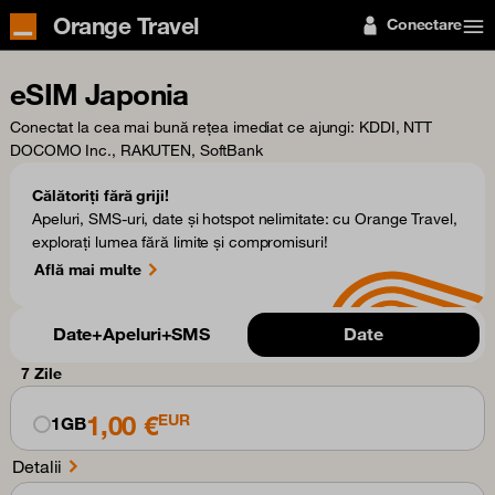
Orange Travel
Conectare
eSIM Japonia
Conectat la cea mai bună rețea imediat ce ajungi
: KDDI, NTT
DOCOMO Inc., RAKUTEN, SoftBank
Călătoriți fără griji!
Apeluri, SMS-uri, date și hotspot nelimitate: cu Orange Travel,
explorați lumea fără limite și compromisuri!
Află mai multe
Date+Apeluri+SMS
Date
7 Zile
1,00 €
EUR
1GB
Detalii