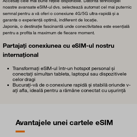
Accesați cele mai bune rețele disponibile. Datorită tehnologiei
noastre avansate eSIM-ul dvs. selectează automat cel mai puternic
semnal pentru a vă oferi o conexiune 4G/5G ultra-rapidă și a
garanta o experiență optimă, indiferent de locație.
Japonia, o destinație fascinantă unde conectivitatea este esențială
pentru a profita la maximum de fiecare moment.
Partajați conexiunea cu eSIM-ul nostru
internațional
Transformați eSIM-ul într-un hotspot personal și
conectați simultan tableta, laptopul sau dispozitivele
celor dragi
Bucurați-vă de o conexiune rapidă și stabilă oriunde v-
ați afla, ideală pentru a rămâne conectat cu ușurință
Avantajele unei cartele eSIM