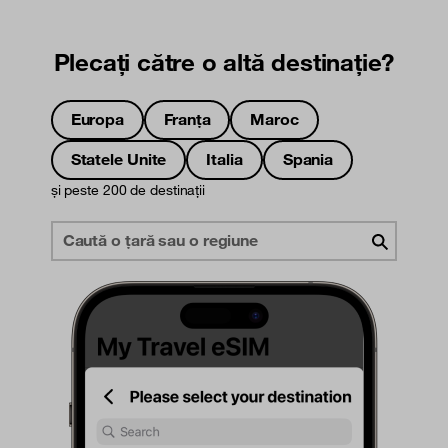
Plecați către o altă destinație?
Europa
Franța
Maroc
Statele Unite
Italia
Spania
și peste 200 de destinații