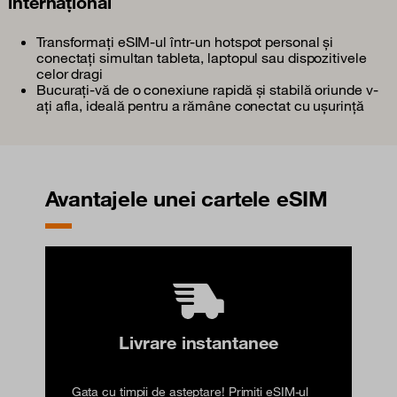
internațional
Transformați eSIM-ul într-un hotspot personal și
conectați simultan tableta, laptopul sau dispozitivele
celor dragi
Bucurați-vă de o conexiune rapidă și stabilă oriunde v-
ați afla, ideală pentru a rămâne conectat cu ușurință
Avantajele unei cartele eSIM
Livrare instantanee
Gata cu timpii de așteptare! Primiți eSIM-ul