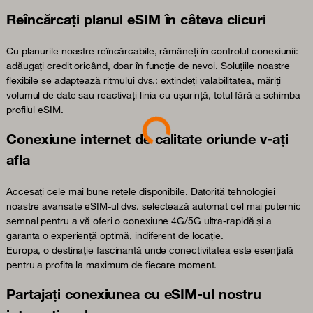
Reîncărcați planul eSIM în câteva clicuri
Cu planurile noastre reîncărcabile, rămâneți în controlul conexiunii:
adăugați credit oricând, doar în funcție de nevoi. Soluțiile noastre
flexibile se adaptează ritmului dvs.: extindeți valabilitatea, măriți
volumul de date sau reactivați linia cu ușurință, totul fără a schimba
Loading...
profilul eSIM.
Conexiune internet de calitate oriunde v-ați
afla
Accesați cele mai bune rețele disponibile. Datorită tehnologiei
noastre avansate eSIM-ul dvs. selectează automat cel mai puternic
semnal pentru a vă oferi o conexiune 4G/5G ultra-rapidă și a
garanta o experiență optimă, indiferent de locație.
Europa, o destinație fascinantă unde conectivitatea este esențială
pentru a profita la maximum de fiecare moment.
Partajați conexiunea cu eSIM-ul nostru