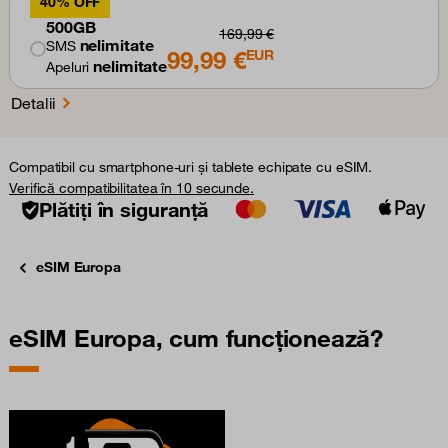
40% OFF
500GB
169,99 €
nelimitate
SMS
99,99 €
EUR
nelimitate
Apeluri
Detalii
Compatibil cu smartphone-uri și tablete echipate cu eSIM.
Verifică compatibilitatea în 10 secunde.
Plătiți în siguranță
eSIM Europa
eSIM Europa, cum funcționează?