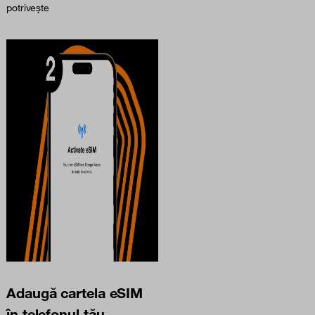
potrivește
Adaugă cartela eSIM
în telefonul tău