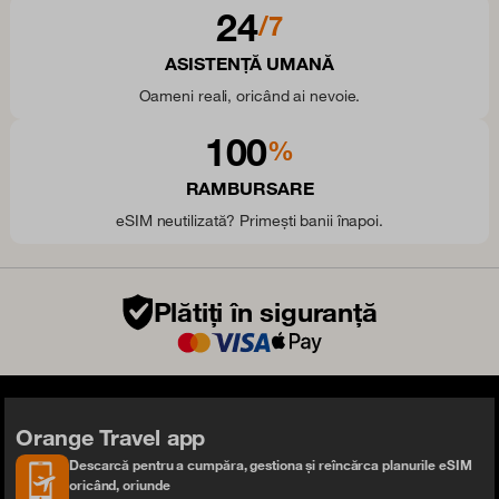
24
/7
ASISTENȚĂ UMANĂ
Oameni reali, oricând ai nevoie.
100
%
RAMBURSARE
eSIM neutilizată? Primești banii înapoi.
Plătiți în siguranță
Orange Travel app
Descarcă pentru a cumpăra, gestiona și reîncărca planurile eSIM
oricând, oriunde