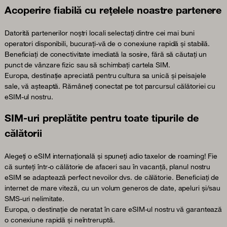
Acoperire fiabilă cu rețelele noastre partenere
Datorită partenerilor noștri locali selectați dintre cei mai buni
operatori disponibili, bucurați-vă de o conexiune rapidă și stabilă.
Beneficiați de conectivitate imediată la sosire, fără să căutați un
punct de vânzare fizic sau să schimbați cartela SIM.
Europa, destinație apreciată pentru cultura sa unică și peisajele
sale, vă așteaptă. Rămâneți conectat pe tot parcursul călătoriei cu
eSIM-ul nostru.
SIM-uri preplătite pentru toate tipurile de
călătorii
Alegeți o eSIM internațională și spuneți adio taxelor de roaming! Fie
că sunteți într-o călătorie de afaceri sau în vacanță, planul nostru
eSIM se adaptează perfect nevoilor dvs. de călătorie. Beneficiați de
internet de mare viteză, cu un volum generos de date, apeluri și/sau
SMS-uri nelimitate.
Europa, o destinație de neratat în care eSIM-ul nostru vă garantează
o conexiune rapidă și neîntreruptă.