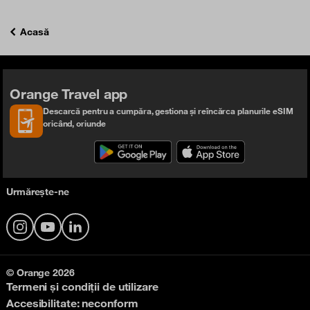
Acasă
Orange Travel app
Descarcă pentru a cumpăra, gestiona și reîncărca planurile eSIM
oricând, oriunde
Urmărește-ne
Instagram
YouTube
LinkedIn
© Orange 2026
Termeni și condiții de utilizare
Accesibilitate: neconform