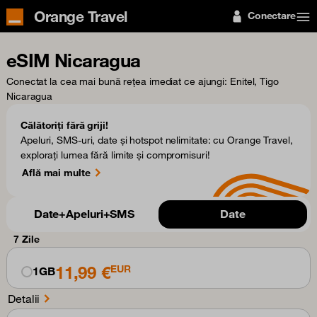
Orange Travel
Conectare
eSIM Nicaragua
Conectat la cea mai bună rețea imediat ce ajungi
: Enitel, Tigo
Nicaragua
Călătoriți fără griji!
Apeluri, SMS-uri, date și hotspot nelimitate: cu Orange Travel,
explorați lumea fără limite și compromisuri!
Află mai multe
Date+Apeluri+SMS
Date
7 Zile
11,99 €
EUR
1GB
Detalii