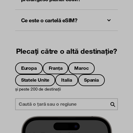
Ce este o cartelă eSIM?
Plecați către o altă destinație?
Europa
Franța
Maroc
Statele Unite
Italia
Spania
și peste 200 de destinații