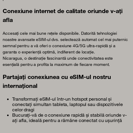
Conexiune internet de calitate oriunde v-ați
afla
Accesați cele mai bune rețele disponibile. Datorită tehnologiei
noastre avansate eSIM-ul dvs. selectează automat cel mai puternic
semnal pentru a vă oferi o conexiune 4G/5G ultra-rapidă și a
garanta o experiență optimă, indiferent de locație.
Nicaragua, o destinație fascinantă unde conectivitatea este
esențială pentru a profita la maximum de fiecare moment.
Partajați conexiunea cu eSIM-ul nostru
internațional
Transformați eSIM-ul într-un hotspot personal și
conectați simultan tableta, laptopul sau dispozitivele
celor dragi
Bucurați-vă de o conexiune rapidă și stabilă oriunde v-
ați afla, ideală pentru a rămâne conectat cu ușurință