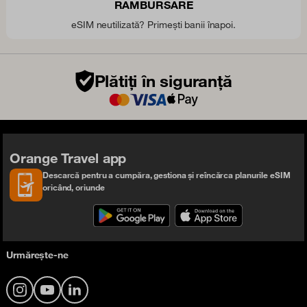
RAMBURSARE
eSIM neutilizată? Primești banii înapoi.
Plătiți în siguranță
Orange Travel app
Descarcă pentru a cumpăra, gestiona și reîncărca planurile eSIM
oricând, oriunde
Urmărește-ne
Instagram
YouTube
LinkedIn