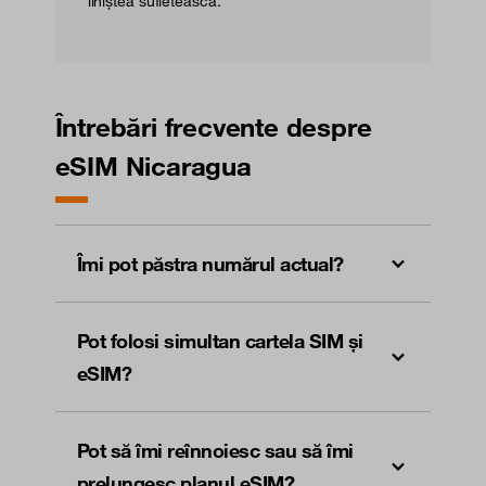
liniștea sufletească.
Întrebări frecvente despre
eSIM Nicaragua
Îmi pot păstra numărul actual?
Pot folosi simultan cartela SIM și
eSIM?
Pot să îmi reînnoiesc sau să îmi
prelungesc planul eSIM?