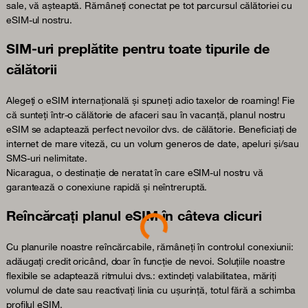
sale, vă așteaptă. Rămâneți conectat pe tot parcursul călătoriei cu
eSIM-ul nostru.
SIM-uri preplătite pentru toate tipurile de
călătorii
Alegeți o eSIM internațională și spuneți adio taxelor de roaming! Fie
că sunteți într-o călătorie de afaceri sau în vacanță, planul nostru
eSIM se adaptează perfect nevoilor dvs. de călătorie. Beneficiați de
internet de mare viteză, cu un volum generos de date, apeluri și/sau
SMS-uri nelimitate.
Nicaragua, o destinație de neratat în care eSIM-ul nostru vă
garantează o conexiune rapidă și neîntreruptă.
Loading...
Reîncărcați planul eSIM în câteva clicuri
Cu planurile noastre reîncărcabile, rămâneți în controlul conexiunii:
adăugați credit oricând, doar în funcție de nevoi. Soluțiile noastre
flexibile se adaptează ritmului dvs.: extindeți valabilitatea, măriți
volumul de date sau reactivați linia cu ușurință, totul fără a schimba
profilul eSIM.