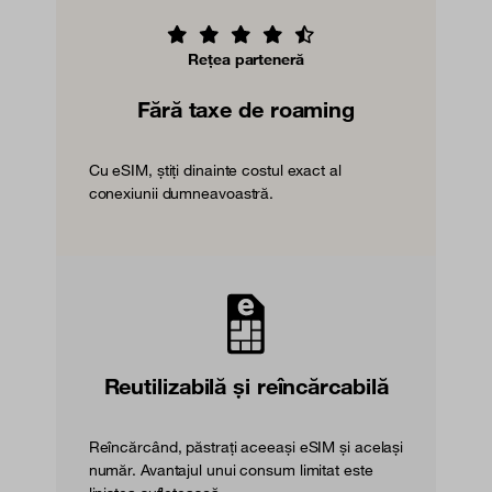
Rețea parteneră
Fără taxe de roaming
Cu eSIM, știți dinainte costul exact al
conexiunii dumneavoastră.
Reutilizabilă și reîncărcabilă
Reîncărcând, păstrați aceeași eSIM și același
număr. Avantajul unui consum limitat este