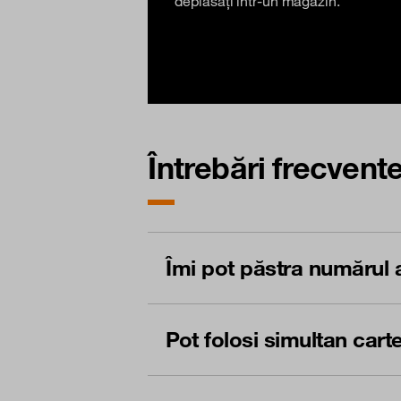
deplasați într-un magazin.
Întrebări frecven
Îmi pot păstra numărul 
Pot folosi simultan cart