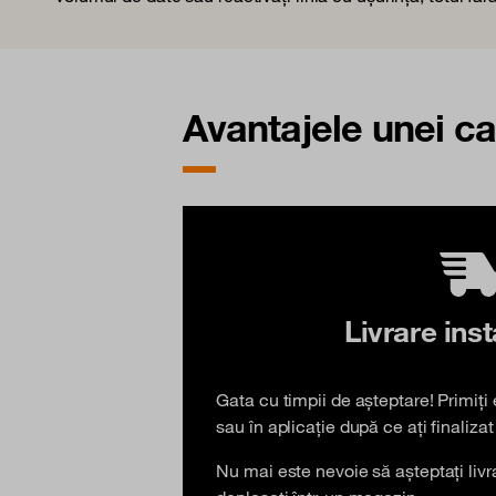
Avantajele unei c
Livrare ins
Gata cu timpii de așteptare! Primiți
sau în aplicație după ce ați finaliz
Nu mai este nevoie să așteptați livr