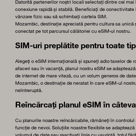
Datorită partenerilor noștri locali selectați dintre cei mai
conexiune rapidă și stabilă. Beneficiați de conectivitate 
vânzare fizic sau să schimbați cartela SIM.
Mozambic, destinație apreciată pentru cultura sa unică 
conectat pe tot parcursul călătoriei cu eSIM-ul nostru.
SIM-uri preplătite pentru toate tip
Alegeți o eSIM internațională și spuneți adio taxelor de r
afaceri sau în vacanță, planul nostru eSIM se adaptează p
de internet de mare viteză, cu un volum generos de date,
Mozambic, o destinație de neratat în care eSIM-ul nostr
neîntreruptă.
Reîncărcați planul eSIM în câteva 
Cu planurile noastre reîncărcabile, rămâneți în controlul 
funcție de nevoi. Soluțiile noastre flexibile se adaptează r
volumul de date sau reactivați linia cu ușurință, totul fă