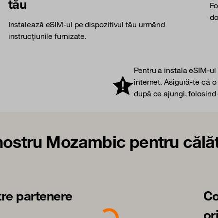
tău
Fo
do
Instalează eSIM-ul pe dispozitivul tău urmând
instrucțiunile furnizate.
Pentru a instala eSIM-ul 
internet. Asigură-te că o
după ce ajungi, folosind 
nostru Mozambic pentru călăt
tre partenere
Co
or