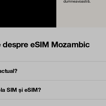
dumneavoastră.
te despre eSIM Mozambic
actual?
ela SIM și eSIM?