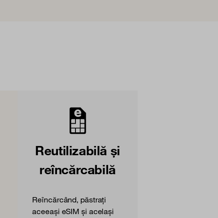
Reutilizabilă și
reîncărcabilă
Reîncărcând, păstrați
i
aceeași eSIM și același