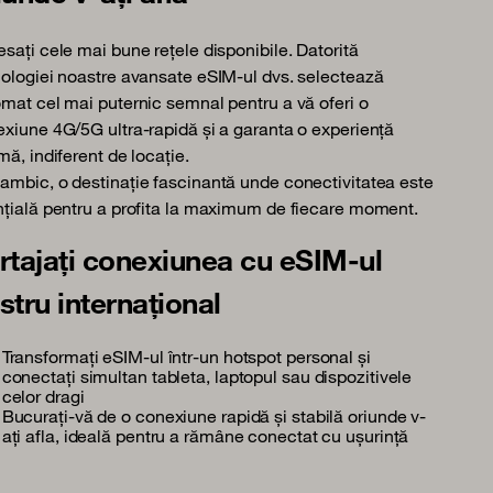
sați cele mai bune rețele disponibile. Datorită
ologiei noastre avansate eSIM-ul dvs. selectează
mat cel mai puternic semnal pentru a vă oferi o
xiune 4G/5G ultra-rapidă și a garanta o experiență
mă, indiferent de locație.
mbic, o destinație fascinantă unde conectivitatea este
țială pentru a profita la maximum de fiecare moment.
rtajați conexiunea cu eSIM-ul
stru internațional
Transformați eSIM-ul într-un hotspot personal și
conectați simultan tableta, laptopul sau dispozitivele
celor dragi
Bucurați-vă de o conexiune rapidă și stabilă oriunde v-
ați afla, ideală pentru a rămâne conectat cu ușurință