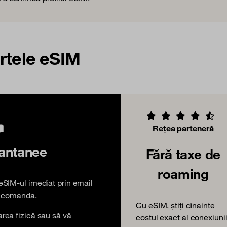
artele eSIM
Rețea parteneră
tantanee
Fără taxe de
roaming
 eSIM-ul imediat prin email
at comanda.
Cu eSIM, știți dinainte
area fizică sau să vă
costul exact al conexiuni