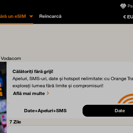
Pa
ră un eSIM
Reîncarcă
€ E
, Vodacom
Călătoriți fără griji!
Apeluri, SMS-uri, date și hotspot nelimitate: cu Orange Tra
explorați lumea fără limite și compromisuri!
Află mai multe
Date+Apeluri+SMS
Date
7 Zile