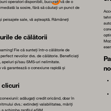
Loading...
 buni operatori disponibili, bucurați-vă de o
imediată la sosire, fără să căutați un punct de
Acce
tehn
și peisajele sale, vă așteaptă. Rămâneți
auto
cone
opti
urile de călătorii
Moza
esen
oaming! Fie că sunteți într-o călătorie de
erfect nevoilor dvs. de călătorie. Beneficiați
Pa
 apeluri și/sau SMS-uri nelimitate.
no
u vă garantează o conexiune rapidă și
clicuri
conexiunii: adăugați credit oricând, doar în
itmului dvs.: extindeți valabilitatea, măriți
ră a schimba profilul eSIM.