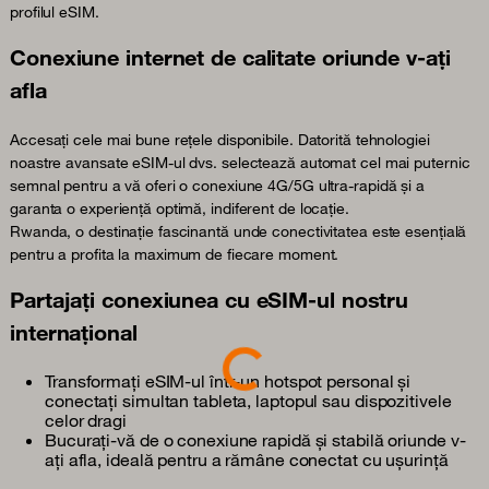
profilul eSIM.
Conexiune internet de calitate oriunde v-ați
afla
Accesați cele mai bune rețele disponibile. Datorită tehnologiei
noastre avansate eSIM-ul dvs. selectează automat cel mai puternic
semnal pentru a vă oferi o conexiune 4G/5G ultra-rapidă și a
garanta o experiență optimă, indiferent de locație.
Rwanda, o destinație fascinantă unde conectivitatea este esențială
pentru a profita la maximum de fiecare moment.
Partajați conexiunea cu eSIM-ul nostru
internațional
Loading...
Transformați eSIM-ul într-un hotspot personal și
conectați simultan tableta, laptopul sau dispozitivele
celor dragi
Bucurați-vă de o conexiune rapidă și stabilă oriunde v-
ați afla, ideală pentru a rămâne conectat cu ușurință