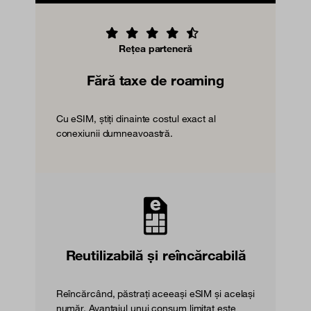
Rețea parteneră
Fără taxe de roaming
Cu eSIM, știți dinainte costul exact al
conexiunii dumneavoastră.
Reutilizabilă și reîncărcabilă
Reîncărcând, păstrați aceeași eSIM și același
număr. Avantajul unui consum limitat este