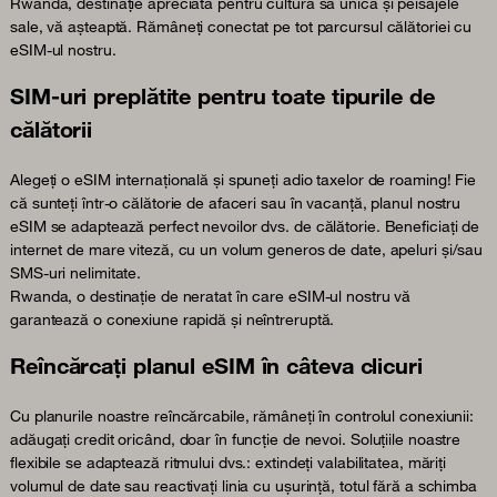
Rwanda, destinație apreciată pentru cultura sa unică și peisajele
sale, vă așteaptă. Rămâneți conectat pe tot parcursul călătoriei cu
eSIM-ul nostru.
SIM-uri preplătite pentru toate tipurile de
călătorii
Alegeți o eSIM internațională și spuneți adio taxelor de roaming! Fie
că sunteți într-o călătorie de afaceri sau în vacanță, planul nostru
eSIM se adaptează perfect nevoilor dvs. de călătorie. Beneficiați de
internet de mare viteză, cu un volum generos de date, apeluri și/sau
SMS-uri nelimitate.
Rwanda, o destinație de neratat în care eSIM-ul nostru vă
garantează o conexiune rapidă și neîntreruptă.
Reîncărcați planul eSIM în câteva clicuri
Cu planurile noastre reîncărcabile, rămâneți în controlul conexiunii:
adăugați credit oricând, doar în funcție de nevoi. Soluțiile noastre
flexibile se adaptează ritmului dvs.: extindeți valabilitatea, măriți
volumul de date sau reactivați linia cu ușurință, totul fără a schimba