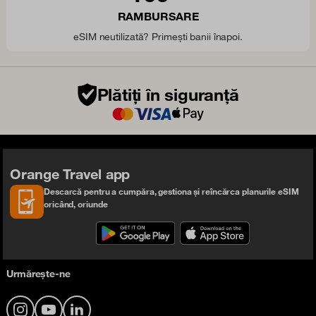
RAMBURSARE
eSIM neutilizată? Primești banii înapoi.
Plătiți în siguranță
Orange Travel app
Descarcă pentru a cumpăra, gestiona și reîncărca planurile eSIM
oricând, oriunde
Urmărește-ne
Instagram
YouTube
LinkedIn