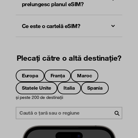
prelungesc planul eSIM?
Ce este o cartelă eSIM?
Plecați către o altă destinație?
Europa
Franța
Maroc
Statele Unite
Italia
Spania
și peste 200 de destinații