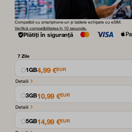
Compatibil cu smartphone-uri și tablete echipate cu eSIM.
Verifică compatibilitatea în 10 secunde.
Plătiți în siguranță
7 Zile
4,99 €
1GB
EUR
Detalii
10,99 €
3GB
EUR
Detalii
14,99 €
5GB
EUR