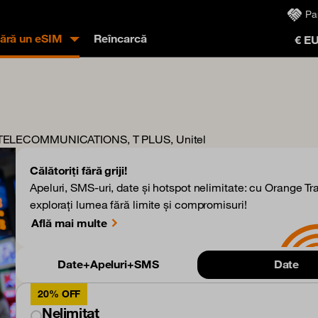
Pa
ră un eSIM
Reîncarcă
€ E
 TELECOMMUNICATIONS, T PLUS, Unitel
Călătoriți fără griji!
Apeluri, SMS-uri, date și hotspot nelimitate: cu Orange Tra
explorați lumea fără limite și compromisuri!
Află mai multe
Date+Apeluri+SMS
Date
20% OFF
Nelimitat