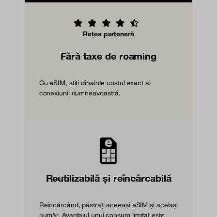
Rețea parteneră
Fără taxe de roaming
Cu eSIM, știți dinainte costul exact al
conexiunii dumneavoastră.
Reutilizabilă și reîncărcabilă
Reîncărcând, păstrați aceeași eSIM și același
număr. Avantajul unui consum limitat este