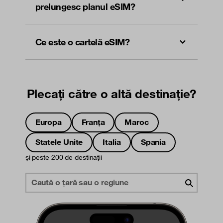
prelungesc planul eSIM?
Ce este o cartelă eSIM?
Plecați către o altă destinație?
Europa
Franța
Maroc
Statele Unite
Italia
Spania
și peste 200 de destinații