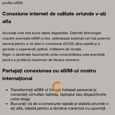
profilul eSIM.
Conexiune internet de calitate oriunde v-ați
afla
Accesați cele mai bune rețele disponibile. Datorită tehnologiei
noastre avansate eSIM-ul dvs. selectează automat cel mai puternic
semnal pentru a vă oferi o conexiune 4G/5G ultra-rapidă și a
garanta o experiență optimă, indiferent de locație.
Niger, o destinație fascinantă unde conectivitatea este esențială
pentru a profita la maximum de fiecare moment.
Partajați conexiunea cu eSIM-ul nostru
internațional
Loading...
Transformați eSIM-ul într-un hotspot personal și
conectați simultan tableta, laptopul sau dispozitivele
celor dragi
Bucurați-vă de o conexiune rapidă și stabilă oriunde v-
ați afla, ideală pentru a rămâne conectat cu ușurință