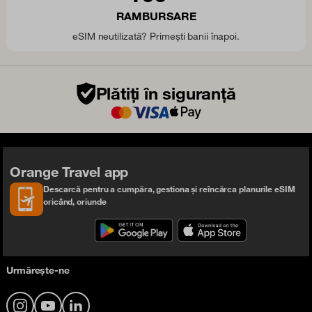
RAMBURSARE
eSIM neutilizată? Primești banii înapoi.
Plătiți în siguranță
Orange Travel app
Descarcă pentru a cumpăra, gestiona și reîncărca planurile eSIM
oricând, oriunde
Urmărește-ne
Instagram
YouTube
LinkedIn