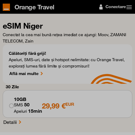
Orange Travel
Conectare
eSIM Niger
Conectat la cea mai bună rețea imediat ce ajungi
: Moov, ZAMANI
TELECOM, Zain
Călătoriți fără griji!
Apeluri, SMS-uri, date și hotspot nelimitate: cu Orange Travel,
explorați lumea fără limite și compromisuri!
Află mai multe
30 Zile
10GB
29,99 €
50
EUR
SMS
15min
Apeluri
Detalii