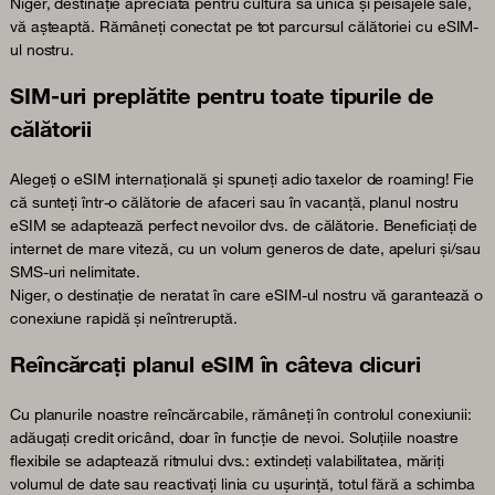
Niger, destinație apreciată pentru cultura sa unică și peisajele sale,
vă așteaptă. Rămâneți conectat pe tot parcursul călătoriei cu eSIM-
ul nostru.
SIM-uri preplătite pentru toate tipurile de
călătorii
Alegeți o eSIM internațională și spuneți adio taxelor de roaming! Fie
că sunteți într-o călătorie de afaceri sau în vacanță, planul nostru
eSIM se adaptează perfect nevoilor dvs. de călătorie. Beneficiați de
internet de mare viteză, cu un volum generos de date, apeluri și/sau
SMS-uri nelimitate.
Niger, o destinație de neratat în care eSIM-ul nostru vă garantează o
conexiune rapidă și neîntreruptă.
Reîncărcați planul eSIM în câteva clicuri
Cu planurile noastre reîncărcabile, rămâneți în controlul conexiunii:
adăugați credit oricând, doar în funcție de nevoi. Soluțiile noastre
flexibile se adaptează ritmului dvs.: extindeți valabilitatea, măriți
volumul de date sau reactivați linia cu ușurință, totul fără a schimba